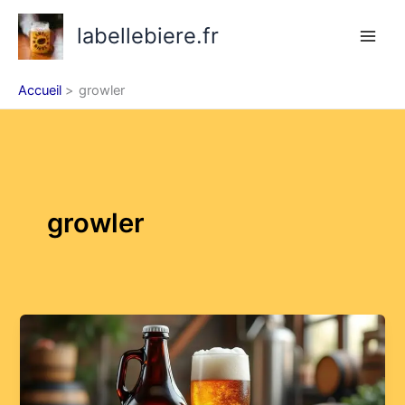
Aller
labellebiere.fr
au
contenu
Accueil
growler
growler