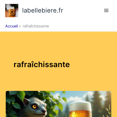
Aller
labellebiere.fr
au
contenu
Accueil
rafraîchissante
rafraîchissante