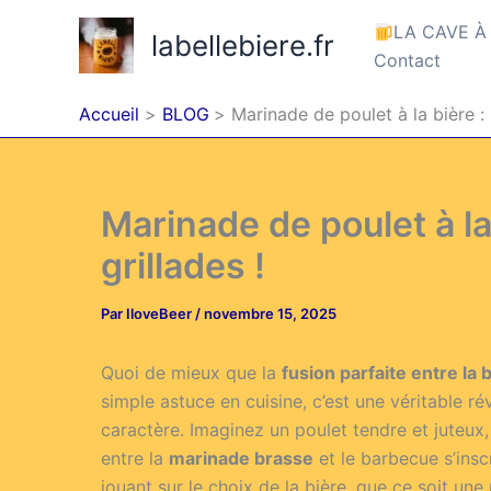
Aller
LA CAVE À
labellebiere.fr
au
Contact
contenu
Accueil
BLOG
Marinade de poulet à la bière :
Marinade de poulet à la
grillades !
Par
IloveBeer
/
novembre 15, 2025
Quoi de mieux que la
fusion parfaite entre la b
simple astuce en cuisine, c’est une véritable ré
caractère. Imaginez un poulet tendre et juteux
entre la
marinade brasse
et le barbecue s’insc
jouant sur le choix de la bière, que ce soit u