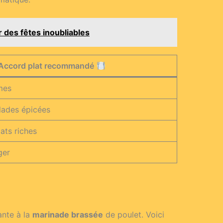
 des fêtes inoubliables
Accord plat recommandé
umes
llades épicées
ats riches
ger
ante à la
marinade brassée
de poulet. Voici