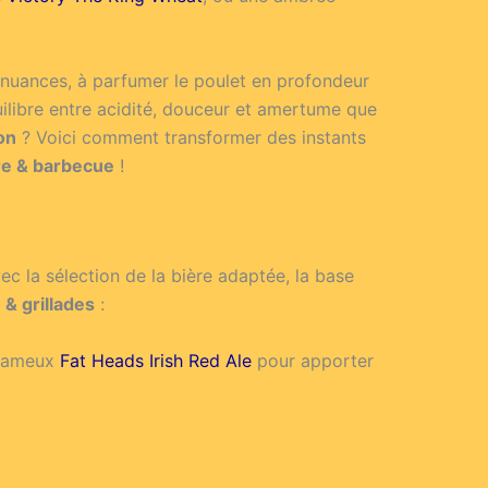
s nuances, à parfumer le poulet en profondeur
quilibre entre acidité, douceur et amertume que
on
? Voici comment transformer des instants
re & barbecue
!
c la sélection de la bière adaptée, la base
 & grillades
:
 fameux
Fat Heads Irish Red Ale
pour apporter