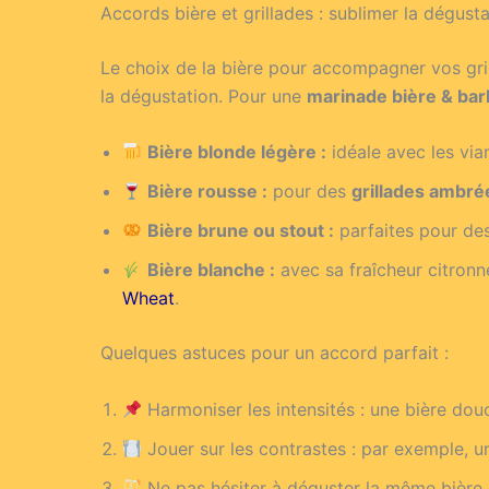
Accords bière et grillades : sublimer la dégust
Le choix de la bière pour accompagner vos gril
la dégustation. Pour une
marinade bière & ba
Bière blonde légère :
idéale avec les vian
Bière rousse :
pour des
grillades ambré
Bière brune ou stout :
parfaites pour des
Bière blanche :
avec sa fraîcheur citronn
Wheat
.
Quelques astuces pour un accord parfait :
Harmoniser les intensités : une bière dou
Jouer sur les contrastes : par exemple, u
Ne pas hésiter à déguster la même bière q