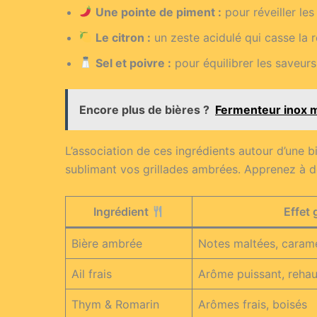
Une pointe de piment :
pour réveiller les
Le citron :
un zeste acidulé qui casse la 
Sel et poivre :
pour équilibrer les saveurs
Encore plus de bières ?
Fermenteur inox m
L’association de ces ingrédients autour d’une b
sublimant vos grillades ambrées. Apprenez à do
Ingrédient
Effet 
Bière ambrée
Notes maltées, caramé
Ail frais
Arôme puissant, reha
Thym & Romarin
Arômes frais, boisés