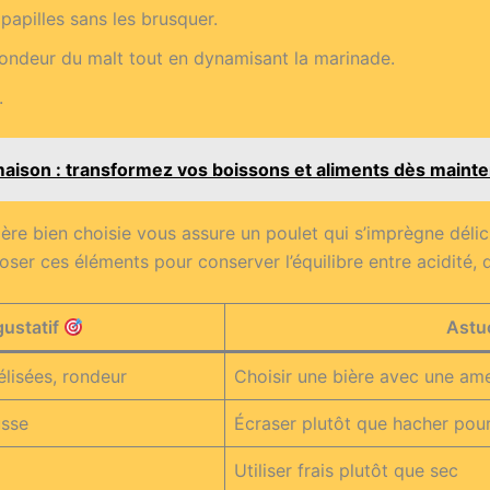
 papilles sans les brusquer.
rondeur du malt tout en dynamisant la marinade.
.
aison : transformez vos boissons et aliments dès mainte
ière bien choisie vous assure un poulet qui s’imprègne déli
ser ces éléments pour conserver l’équilibre entre acidité, d
gustatif
Astu
lisées, rondeur
Choisir une bière avec une a
usse
Écraser plutôt que hacher pou
Utiliser frais plutôt que sec