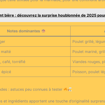
ent bière : découvrez la surprise houblonnée de 2025 pour
Notes dominantes
éger
Poulet grillé, lég
 malté
Poulet mariné, gri
 café, torréfié
Viandes rouges, pl
, épicé
Poisson, poulet lé
lades : astuces peu connues à tester
s et ingrédients apportent une touche d’originalité surpren