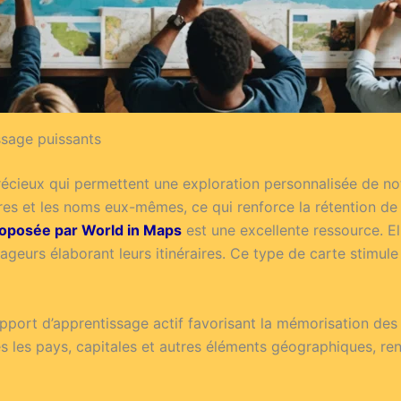
ssage puissants
écieux qui permettent une exploration personnalisée de notr
ères et les noms eux-mêmes, ce qui renforce la rétention de
roposée par World in Maps
est une excellente ressource. El
yageurs élaborant leurs itinéraires. Ce type de carte stimul
pport d’apprentissage actif favorisant la mémorisation des
les pays, capitales et autres éléments géographiques, renf