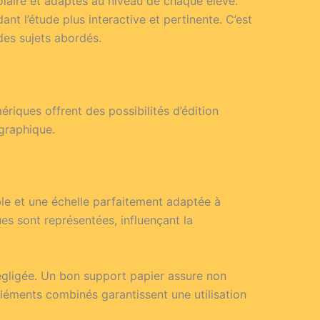
olaire et adaptés au niveau de chaque élève.
nt l’étude plus interactive et pertinente. C’est
es sujets abordés.
riques offrent des possibilités d’édition
ographique.
able et une échelle parfaitement adaptée à
s sont représentées, influençant la
 négligée. Un bon support papier assure non
 éléments combinés garantissent une utilisation