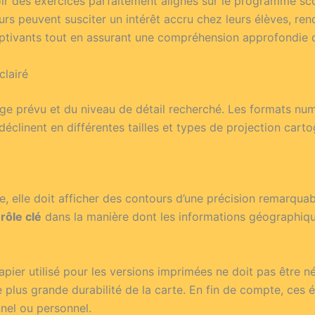
oir des exercices parfaitement alignés sur le programme sc
rs peuvent susciter un intérêt accru chez leurs élèves, renda
ptivants tout en assurant une compréhension approfondie d
clairé
ge prévu et du niveau de détail recherché. Les formats numé
déclinent en différentes tailles et types de projection cart
le, elle doit afficher des contours d’une précision remarqu
rôle clé
dans la manière dont les informations géographique
papier utilisé pour les versions imprimées ne doit pas être
ne plus grande durabilité de la carte. En fin de compte, ces
nel ou personnel.