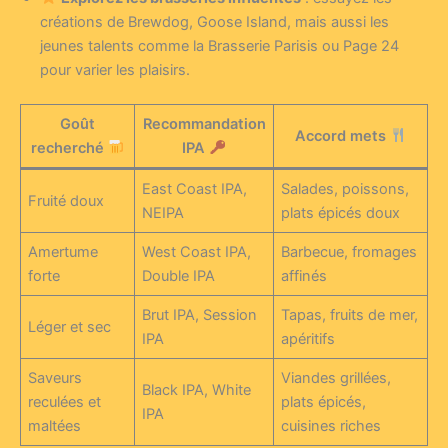
créations de Brewdog, Goose Island, mais aussi les
jeunes talents comme la Brasserie Parisis ou Page 24
pour varier les plaisirs.
Goût
Recommandation
Accord mets
recherché
IPA
East Coast IPA,
Salades, poissons,
Fruité doux
NEIPA
plats épicés doux
Amertume
West Coast IPA,
Barbecue, fromages
forte
Double IPA
affinés
Brut IPA, Session
Tapas, fruits de mer,
Léger et sec
IPA
apéritifs
Saveurs
Viandes grillées,
Black IPA, White
reculées et
plats épicés,
IPA
maltées
cuisines riches