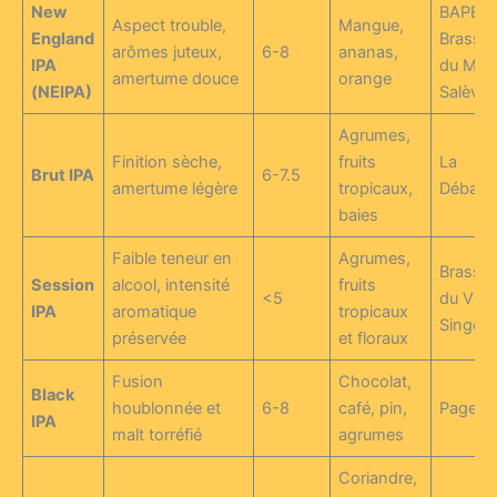
New
BAPBAP
Aspect trouble,
Mangue,
England
Brasser
arômes juteux,
6-8
ananas,
IPA
du Mon
amertume douce
orange
(NEIPA)
Salève
Agrumes,
Finition sèche,
fruits
La
Brut IPA
6-7.5
amertume légère
tropicaux,
Débauc
baies
Faible teneur en
Agrumes,
Brasser
Session
alcool, intensité
fruits
<5
du Vieu
IPA
aromatique
tropicaux
Singe
préservée
et floraux
Fusion
Chocolat,
Black
houblonnée et
6-8
café, pin,
Page 2
IPA
malt torréfié
agrumes
Coriandre,