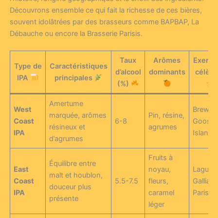
Découvrons ensemble ce qui fait la richesse de ces bières,
souvent idolâtrées par des brasseurs comme BAPBAP, La
Débauche ou encore la Brasserie Parisis.
Taux
Arômes
Exemp
Type de
Caractéristiques
d’alcool
dominants
célèbr
IPA
principales
(%)
Amertume
West
Brewdo
marquée, arômes
Pin, résine,
Coast
6-8
Goose
résineux et
agrumes
IPA
Island
d’agrumes
Fruits à
Équilibre entre
East
noyau,
Lagunit
malt et houblon,
Coast
5.5-7.5
fleurs,
Gallia
douceur plus
IPA
caramel
Paris
présente
léger