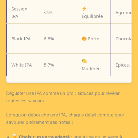
Session
<5%
Agrumes, f
IPA
Équilibrée
Black IPA
6-8%
Forte
Chocolat, c
White IPA
5-7%
Épices, ho
Modérée
Déguster une IPA comme un pro : astuces pour révéler
toutes les saveurs
Lorsqu’on débouche une IPA, chaque détail compte pour
savourer pleinement ses notes :
Choisir un verre adapté
: une tulipe ou un verre à