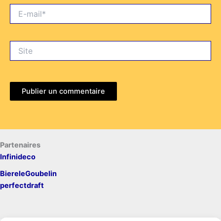
E-
mail*
Site
Partenaires
Infinideco
BiereleGoubelin
perfectdraft