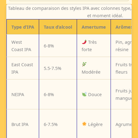
Tableau de comparaison des styles IPA avec colonnes type, t
et moment idéal.
Type d’IPA
Taux d’alcool
Amertume
Arômes p
West
Très
Pin, agru
6-8%
Coast IPA
forte
résine
East Coast
Fruits trop
5.5-7.5%
IPA
Modérée
fleurs
Fruits jute
NEIPA
6-8%
Douce
mangue
Brut IPA
6-7.5%
Légère
Agrumes, 