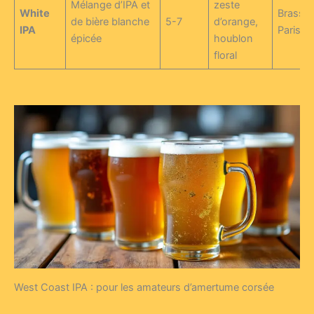
Mélange d’IPA et
zeste
White
Brasser
de bière blanche
5-7
d’orange,
IPA
Parisis
épicée
houblon
floral
West Coast IPA : pour les amateurs d’amertume corsée