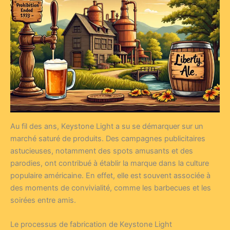
Au fil des ans, Keystone Light a su se démarquer sur un
marché saturé de produits. Des campagnes publicitaires
astucieuses, notamment des spots amusants et des
parodies, ont contribué à établir la marque dans la culture
populaire américaine. En effet, elle est souvent associée à
des moments de convivialité, comme les barbecues et les
soirées entre amis.
Le processus de fabrication de Keystone Light