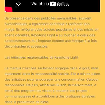
Sa présence dans des publicités mémorables, souvent
humoristiques, a également contribué à renforcer son
image. En intégrant des acteurs populaires et des mises en
scène décalées, Keystone Light a su toucher le cœur des
consommateurs et s’imposer comme une marque à la fois
décontractée et accessible.
Les initiatives responsables de Keystone Light
La marque n’est pas seulement engagée dans le goût, mais
également dans la responsabilité sociale. Elle a mis en place
des initiatives pour encourager une consommation d’alcool
responsable. De plus, Anheuser-Busch, la maison mère, a
lancé des programmes visant à soutenir des projets
communautaires et à contribuer à des pratiques durables
dans la production de bière.