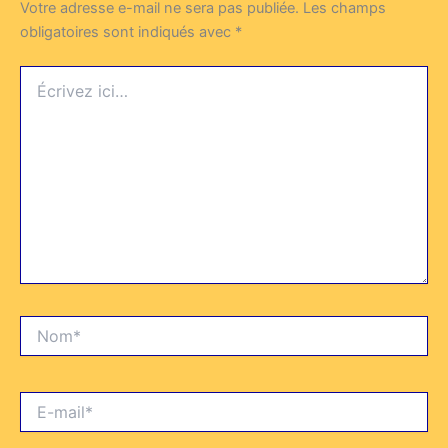
Votre adresse e-mail ne sera pas publiée.
Les champs
obligatoires sont indiqués avec
*
Écrivez
ici…
Nom*
E-
mail*