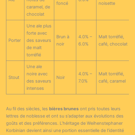
foncé
noisette
caramel, de
chocolat
Une ale plus
forte avec
Brun à
4.0% –
Malt torréfié,
Porter
des saveurs
noir
6.0%
café, chocolat
de malt
torréfié
Une ale
noire avec
4.0% –
Malt torréfié,
Stout
Noir
des saveurs
7.0%
café, caramel
intenses
Au fil des siècles, les
bières brunes
ont pris toutes leurs
lettres de noblesse et ont su s’adapter aux évolutions des
goûts et des préférences. L’héritage de Weihenstephaner
Korbinian devient ainsi une portion essentielle de l’identité