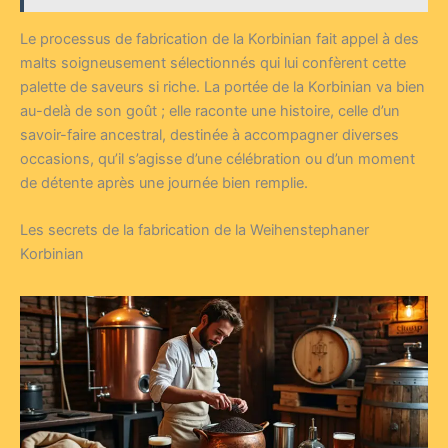
Le processus de fabrication de la Korbinian fait appel à des
malts soigneusement sélectionnés qui lui confèrent cette
palette de saveurs si riche. La portée de la Korbinian va bien
au-delà de son goût ; elle raconte une histoire, celle d’un
savoir-faire ancestral, destinée à accompagner diverses
occasions, qu’il s’agisse d’une célébration ou d’un moment
de détente après une journée bien remplie.
Les secrets de la fabrication de la Weihenstephaner
Korbinian