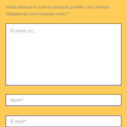
Votre adresse e-mail ne sera pas publiée.
Les champs
obligatoires sont indiqués avec
*
Écrivez
ici…
Nom*
E-
mail*