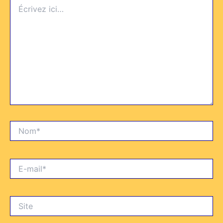
Écrivez
ici…
Nom*
E-
mail*
Site