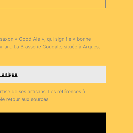
saxon « Good Ale », qui signifie « bonne
r art. La Brasserie Goudale, située à Arques,
e unique
rtise de ses artisans. Les références à
ble retour aux sources.