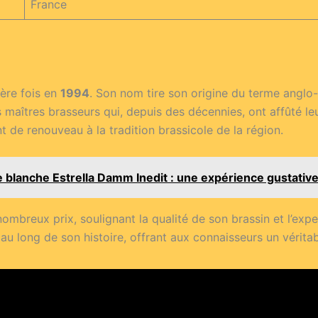
France
ère fois en
1994
. Son nom tire son origine du terme anglo-
 maîtres brasseurs qui, depuis des décennies, ont affûté leu
t de renouveau à la tradition brassicole de la région.
e blanche Estrella Damm Inedit : une expérience gustativ
mbreux prix, soulignant la qualité de son brassin et l’expe
 au long de son histoire, offrant aux connaisseurs un vérita