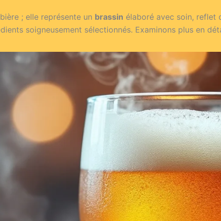
bière ; elle représente un
brassin
élaboré avec soin, reflet d
édients soigneusement sélectionnés. Examinons plus en détai