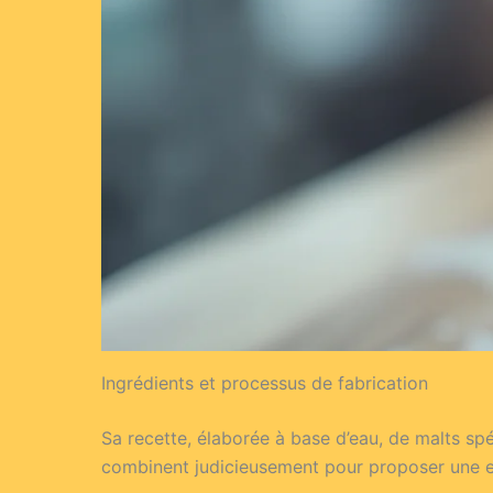
Ingrédients et processus de fabrication
Sa recette, élaborée à base d’eau, de malts sp
combinent judicieusement pour proposer une 