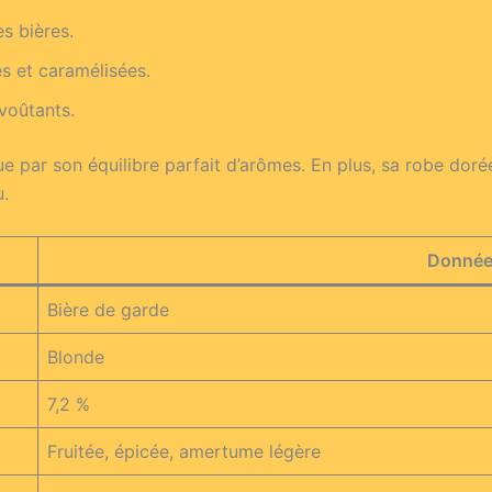
es bières.
s et caramélisées.
voûtants.
ue par son équilibre parfait d’arômes. En plus, sa robe doré
.
Donné
Bière de garde
Blonde
7,2 %
Fruitée, épicée, amertume légère