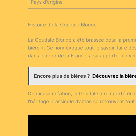
Pays d’origine
Histoire de la Goudale Blonde
La Goudale Blonde a été brassée pour la premi
bière ». Ce nom évoque tout le savoir-faire des
dans le nord de la France, a su apporter un ven
Encore plus de bières ?
Découvrez la bièr
Depuis sa création, la Goudale a remporté de no
l’héritage brassicole d’antan se retrouvent tout