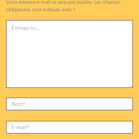
Votre adresse e-mail ne sera pas publiée.
Les champs
obligatoires sont indiqués avec
*
Écrivez
ici…
Nom*
E-
mail*