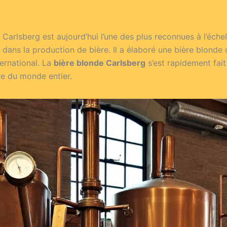
Carlsberg est aujourd’hui l’une des plus reconnues à l’éche
ns la production de bière. Il a élaboré une bière blonde qui
ernational. La
bière blonde Carlsberg
s’est rapidement fa
e du monde entier.