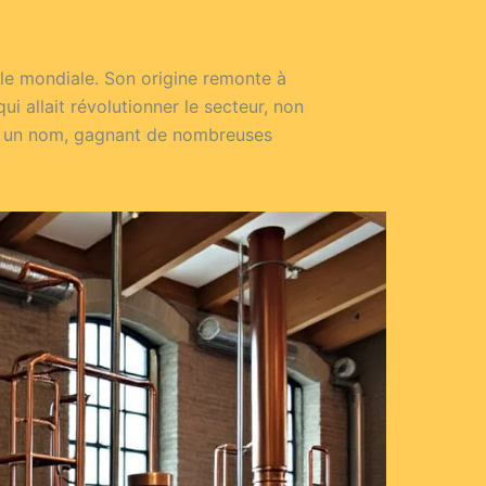
lle mondiale. Son origine remonte à
 allait révolutionner le secteur, non
it un nom, gagnant de nombreuses