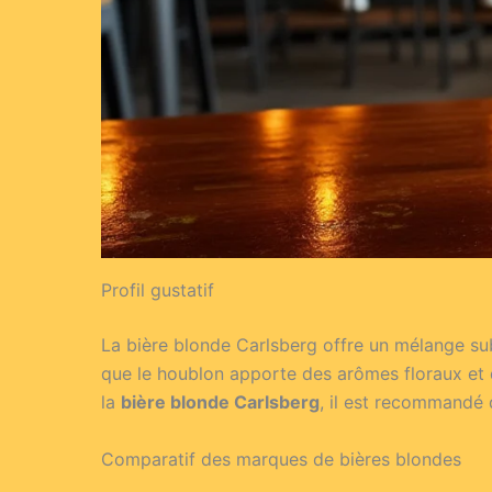
Profil gustatif
La bière blonde Carlsberg offre un mélange subt
que le houblon apporte des arômes floraux et d
la
bière blonde Carlsberg
, il est recommandé d
Comparatif des marques de bières blondes