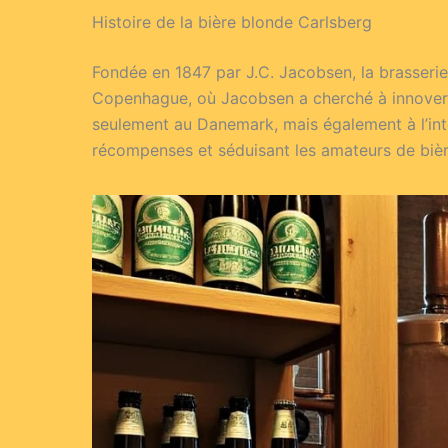
Histoire de la bière blonde Carlsberg
Fondée en 1847 par J.C. Jacobsen, la brasserie 
Copenhague, où Jacobsen a cherché à innover da
seulement au Danemark, mais également à l’int
récompenses et séduisant les amateurs de bièr