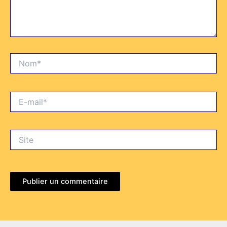
Nom*
E-
mail*
Site