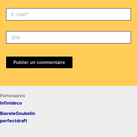
E-
mail*
Site
Partenaires
Infinideco
BiereleGoubelin
perfectdraft