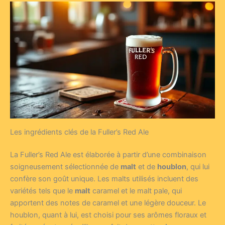
Les ingrédients clés de la Fuller’s Red Ale
La Fuller’s Red Ale est élaborée à partir d’une combinaison
soigneusement sélectionnée de
malt
et de
houblon
, qui lui
confère son goût unique. Les malts utilisés incluent des
variétés tels que le
malt
caramel et le malt pale, qui
apportent des notes de caramel et une légère douceur. Le
houblon, quant à lui, est choisi pour ses arômes floraux et