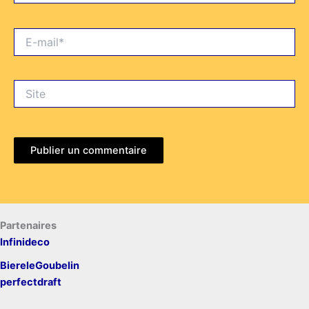
E-
mail*
Site
Partenaires
Infinideco
BiereleGoubelin
perfectdraft