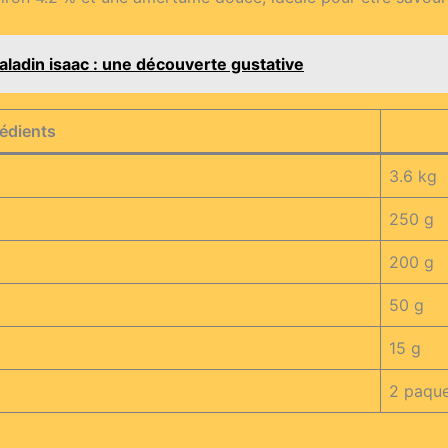
aladin isaac : une découverte gustative
rédients
3.6 kg
250 g
200 g
50 g
15 g
2 paqu