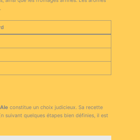
s, ainsi que les fromages affinés. Les arômes
.
rd
 Ale
constitue un choix judicieux. Sa recette
n suivant quelques étapes bien définies, il est