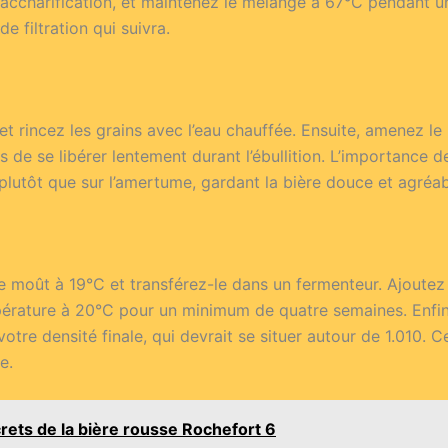
 saccharification, et maintenez le mélange à 67°C pendant 
e filtration qui suivra.
n et rincez les grains avec l’eau chauffée. Ensuite, amenez 
de se libérer lentement durant l’ébullition. L’importance d
plutôt que sur l’amertume, gardant la bière douce et agréab
e moût à 19°C et transférez-le dans un fermenteur. Ajoutez 
mpérature à 20°C pour un minimum de quatre semaines. Enf
votre densité finale, qui devrait se situer autour de 1.010.
e.
rets de la bière rousse Rochefort 6