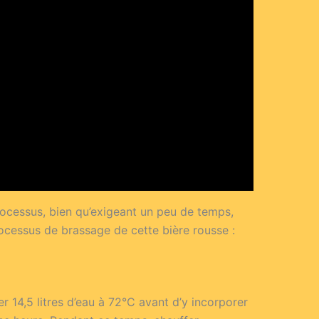
rocessus, bien qu’exigeant un peu de temps,
ocessus de brassage de cette bière rousse :
 14,5 litres d’eau à 72°C avant d’y incorporer