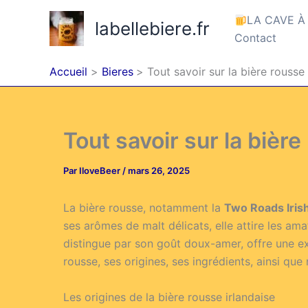
Aller
LA CAVE À
labellebiere.fr
au
Contact
contenu
Accueil
Bieres
Tout savoir sur la bière rouss
Tout savoir sur la bièr
Par
IloveBeer
/
mars 26, 2025
La bière rousse, notamment la
Two Roads Iris
ses arômes de malt délicats, elle attire les ama
distingue par son goût doux-amer, offre une ex
rousse, ses origines, ses ingrédients, ainsi qu
Les origines de la bière rousse irlandaise