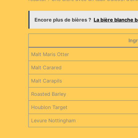
Encore plus de bières ?
La bière blanche b
Ing
Malt Maris Otter
Malt Carared
Malt Carapils
Roasted Barley
Houblon Target
Levure Nottingham