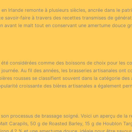
e en Irlande remonte à plusieurs siècles, ancrée dans le pat
ce savoir-faire à travers des recettes transmises de généra
en avant le malt tout en conservant une amertume douce grâc
 été considérées comme des boissons de choix pour les comba
 journée. Au fil des années, les brasseries artisanales on
 bières rousses se classifient souvent dans la catégorie des
opularité croissante des bières artisanales a également permi
 son processus de brassage soigné. Voici un aperçu de la r
Malt Carapils, 50 g de Roasted Barley, 15 g de Houblon Tar
nviron 4.2 % et une amertume douce, idéale pour être savour