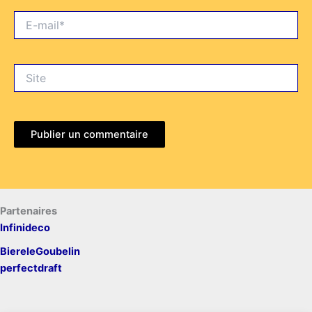
E-
mail*
Site
Partenaires
Infinideco
BiereleGoubelin
perfectdraft