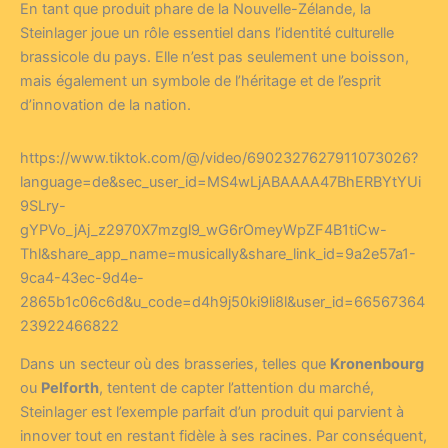
En tant que produit phare de la Nouvelle-Zélande, la
Steinlager joue un rôle essentiel dans l’identité culturelle
brassicole du pays. Elle n’est pas seulement une boisson,
mais également un symbole de l’héritage et de l’esprit
d’innovation de la nation.
https://www.tiktok.com/@/video/6902327627911073026?
language=de&sec_user_id=MS4wLjABAAAA47BhERBYtYUi
9SLry-
gYPVo_jAj_z2970X7mzgl9_wG6rOmeyWpZF4B1tiCw-
Thl&share_app_name=musically&share_link_id=9a2e57a1-
9ca4-43ec-9d4e-
2865b1c06c6d&u_code=d4h9j50ki9li8l&user_id=66567364
23922466822
Dans un secteur où des brasseries, telles que
Kronenbourg
ou
Pelforth
, tentent de capter l’attention du marché,
Steinlager est l’exemple parfait d’un produit qui parvient à
innover tout en restant fidèle à ses racines. Par conséquent,