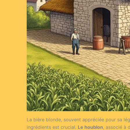
La bière blonde, souvent appréciée pour sa légè
ingrédients est crucial.
Le houblon
, associé à 