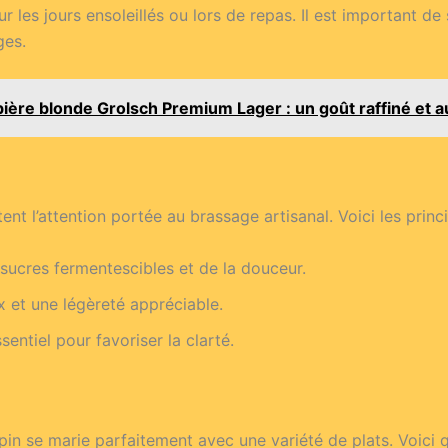
ur les jours ensoleillés ou lors de repas. Il est important d
ges.
bière blonde Grolsch Premium Lager : un goût raffiné et 
t l’attention portée au brassage artisanal. Voici les princ
sucres fermentescibles et de la douceur.
 et une légèreté appréciable.
entiel pour favoriser la clarté.
in se marie parfaitement avec une variété de plats. Voici