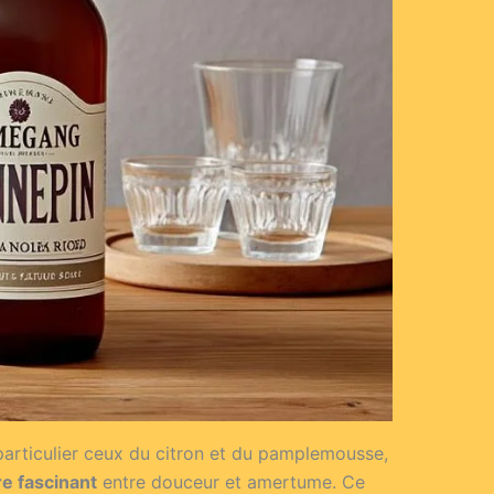
particulier ceux du citron et du pamplemousse,
re fascinant
entre douceur et amertume. Ce