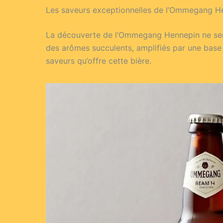
Les saveurs exceptionnelles de l’Ommegang H
La découverte de l’Ommegang Hennepin ne serai
des arômes succulents, amplifiés par une base r
saveurs qu’offre cette bière.