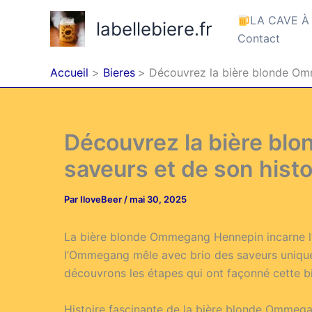
Aller
LA CAVE À
labellebiere.fr
au
Contact
contenu
Accueil
Bieres
Découvrez la bière blonde Omm
Découvrez la bière bl
saveurs et de son histo
Par
IloveBeer
/
mai 30, 2025
La bière blonde Ommegang Hennepin incarne l’ha
l’Ommegang mêle avec brio des saveurs uniques
découvrons les étapes qui ont façonné cette b
Histoire fascinante de la bière blonde Ommeg