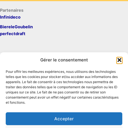
Partenaires
Infinideco
BiereleGoubelin
perfectdraft
Gérer le consentement
Pour offrir les meilleures expériences, nous utilisons des technologies
Mentions légales
telles que les cookies pour stocker et/ou accéder aux informations des
Contact
appareils. Le fait de consentir à ces technologies nous permettra de
traiter des données telles que le comportement de navigation ou les ID
Conditions générales d'utilisation
uniques sur ce site. Le fait de ne pas consentir ou de retirer son
Conditions générales de vente
consentement peut avoir un effet négatif sur certaines caractéristiques
Politique de cookies
et fonctions.
Politique de confidentialité
Accepter