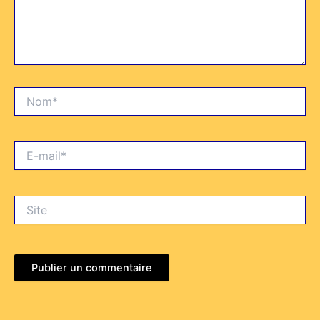
Nom*
E-
mail*
Site